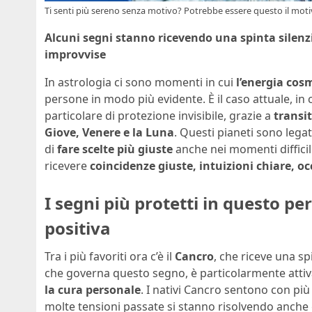
Ti senti più sereno senza motivo? Potrebbe essere questo il motiv
Alcuni segni stanno ricevendo una spinta silenzi
improvvise
In astrologia ci sono momenti in cui
l’energia cos
persone in modo più evidente. È il caso attuale, in 
particolare di protezione invisibile, grazie a
transit
Giove, Venere e la Luna
. Questi pianeti sono legati
di
fare scelte più giuste
anche nei momenti difficil
ricevere
coincidenze giuste, intuizioni chiare, 
I segni più protetti in questo pe
positiva
Tra i più favoriti ora c’è il
Cancro
, che riceve una s
che governa questo segno, è particolarmente atti
la cura personale
. I nativi Cancro sentono con pi
molte tensioni passate si stanno risolvendo anche gra