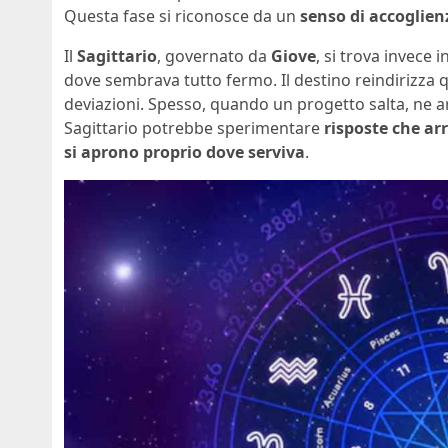
Questa fase si riconosce da un
senso di accoglien
Il
Sagittario
, governato da
Giove
, si trova invece 
dove sembrava tutto fermo. Il destino reindirizza 
deviazioni. Spesso, quando un progetto salta, ne arr
Sagittario potrebbe sperimentare
risposte che ar
si aprono proprio dove serviva
.