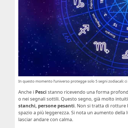
In questo momento l’universo protegge solo 5 segni zodiacali: ci 
Anche i
Pesci
stanno ricevendo una forma profond
o nei segnali sottili. Questo segno, già molto intuit
stanchi, persone pesanti
. Non si tratta di rotture
spazio a più leggerezza. Si nota un aumento della luc
lasciar andare con calma.