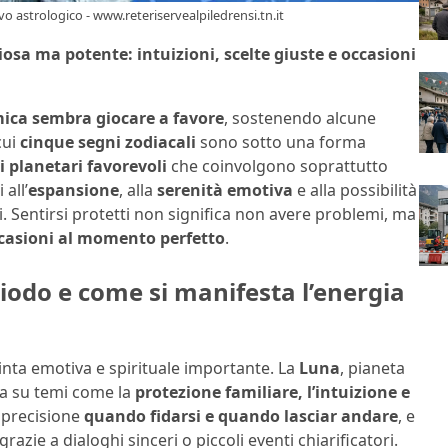
o astrologico - www.reteriservealpiledrensi.tn.it
osa ma potente: intuizioni, scelte giuste e occasioni
mica sembra giocare a favore
, sostenendo alcune
cui
cinque segni zodiacali
sono sotto una forma
i planetari favorevoli
che coinvolgono soprattutto
 all’
espansione
, alla
serenità emotiva
e alla possibilità
i. Sentirsi protetti non significa non avere problemi, ma
occasioni al momento perfetto
.
riodo e come si manifesta l’energia
pinta emotiva e spirituale importante. La
Luna
, pianeta
va su temi come la
protezione familiare, l’intuizione e
ù precisione
quando fidarsi e quando lasciar andare
, e
zie a dialoghi sinceri o piccoli eventi chiarificatori.