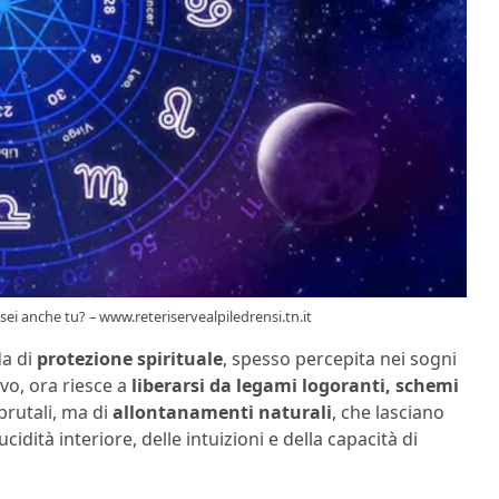
sei anche tu? – www.reteriservealpiledrensi.tn.it
a di
protezione spirituale
, spesso percepita nei sogni
ivo, ora riesce a
liberarsi da legami logoranti, schemi
 brutali, ma di
allontanamenti naturali
, che lasciano
idità interiore, delle intuizioni e della capacità di