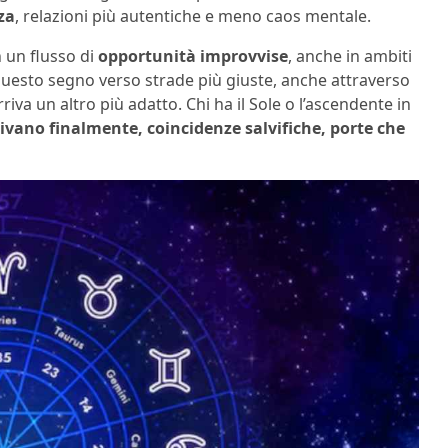
za
, relazioni più autentiche e meno caos mentale.
in un flusso di
opportunità improvvise
, anche in ambiti
questo segno verso strade più giuste, anche attraverso
iva un altro più adatto. Chi ha il Sole o l’ascendente in
rivano finalmente, coincidenze salvifiche, porte che