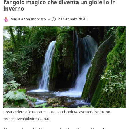
l’angolo magico che diventa un gioiello in
inverno
Maria Anna Ingrosso
-
23 Gennaio 2026
Cosa vedere alle cascate - Foto Facebook @cascatedelvolturno -
reteriservealpiledrensi.tn.it