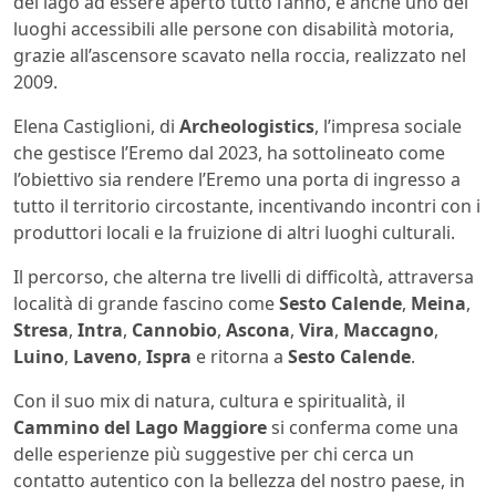
del lago ad essere aperto tutto l’anno, è anche uno dei
luoghi accessibili alle persone con disabilità motoria,
grazie all’ascensore scavato nella roccia, realizzato nel
2009.
Elena Castiglioni, di
Archeologistics
, l’impresa sociale
che gestisce l’Eremo dal 2023, ha sottolineato come
l’obiettivo sia rendere l’Eremo una porta di ingresso a
tutto il territorio circostante, incentivando incontri con i
produttori locali e la fruizione di altri luoghi culturali.
Il percorso, che alterna tre livelli di difficoltà, attraversa
località di grande fascino come
Sesto Calende
,
Meina
,
Stresa
,
Intra
,
Cannobio
,
Ascona
,
Vira
,
Maccagno
,
Luino
,
Laveno
,
Ispra
e ritorna a
Sesto Calende
.
Con il suo mix di natura, cultura e spiritualità, il
Cammino del Lago Maggiore
si conferma come una
delle esperienze più suggestive per chi cerca un
contatto autentico con la bellezza del nostro paese, in