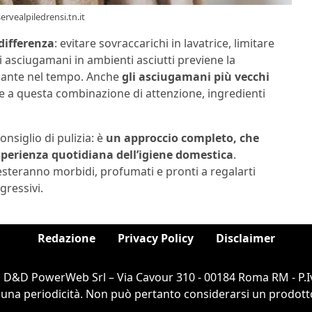
rvealpiledrensi.tn.it
differenza
: evitare sovraccarichi in lavatrice, limitare
 asciugamani in ambienti asciutti previene la
mante nel tempo. Anche
gli asciugamani più vecchi
e a questa combinazione di attenzione, ingredienti
onsiglio di pulizia: è
un approccio completo, che
’esperienza quotidiana dell’igiene domestica
.
esteranno morbidi, profumati e pronti a regalarti
gressivi.
Redazione
Privacy Policy
Disclaimer
i D&D PowerWeb Srl – Via Cavour 310 - 00184 Roma RM - P.I
cuna periodicità. Non può pertanto considerarsi un prodotto e