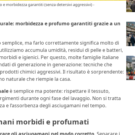
o e morbidezza garantiti (senza detersivi aggressivi) -
urale: morbidezza e profumo garantiti grazie a un
emplice, ma farlo correttamente significa molto di
utilizziamo accumula umidità, residui di pelle e batteri,
rbidi e igienici. Per questo, molte famiglie italiane
ndati di generazione in generazione: tecniche che
prodotti chimici aggressivi. Il risultato è sorprendente:
o naturale che riempie la casa.
nale
è semplice ma potente: rispettare il tessuto,
orgimenti durante ogni fase del lavaggio. Non si tratta
a e l’assorbenza degli asciugamani nel tempo.
mani morbidi e profumati
rare gli asciugamani nel modo corretto
. Separare i