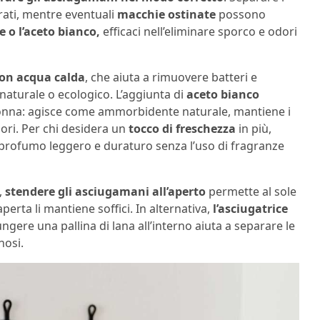
rati, mentre eventuali
macchie ostinate
possono
 o l’aceto bianco,
efficaci nell’eliminare sporco e odori
con acqua calda
, che aiuta a rimuovere batteri e
 naturale o ecologico. L’aggiunta di
aceto bianco
a nonna: agisce come ammorbidente naturale, mantiene i
odori. Per chi desidera un
tocco di freschezza
in più,
profumo leggero e duraturo senza l’uso di fragranze
,
stendere gli asciugamani all’aperto
permette al sole
perta li mantiene soffici. In alternativa,
l’asciugatrice
ungere una pallina di lana all’interno aiuta a separare le
nosi.