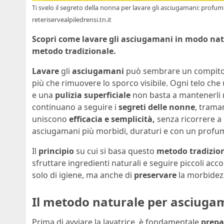
Ti svelo il segreto della nonna per lavare gli asciugamani: profum
reteriservealpiledrensi.tn.it
Scopri come lavare gli asciugamani in modo nat
metodo tradizionale.
Lavare
gli
asciugamani
può sembrare un compito s
più che rimuovere lo sporco visibile. Ogni telo che 
e una
pulizia
superficiale
non basta a mantenerli mo
continuano a seguire i
segreti delle nonne
, trama
uniscono
efficacia e semplicità,
senza ricorrere a 
asciugamani più morbidi, duraturi e con un profum
Il
principio
su cui si basa questo
metodo tradizio
sfruttare ingredienti naturali e seguire piccoli acc
solo di igiene, ma anche di
preservare
la morbidezz
Il metodo naturale per asciuga
Prima di avviare la lavatrice, è fondamentale
prepa