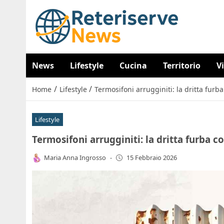
News
Lifestyle
Cucina
Territorio
V
/
/
Home
Lifestyle
Termosifoni arrugginiti: la dritta furb
Lifestyle
Termosifoni arrugginiti: la dritta furba 
Maria Anna Ingrosso
-
15 Febbraio 2026