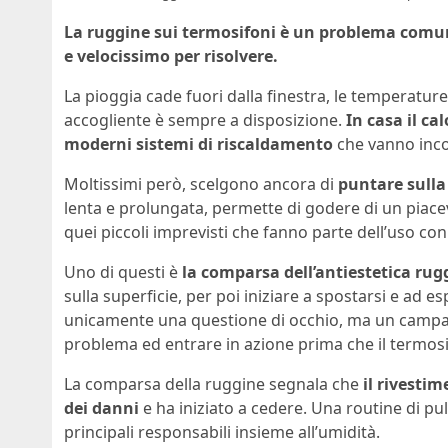
La ruggine sui termosifoni è un problema comu
e velocissimo per risolvere.
La pioggia cade fuori dalla finestra, le temperatur
accogliente è sempre a disposizione.
In casa il ca
moderni sistemi di riscaldamento
che vanno inco
Moltissimi però, scelgono ancora di
puntare sulla 
lenta e prolungata, permette di godere di un piac
quei piccoli imprevisti che fanno parte dell’uso co
Uno di questi è
la comparsa dell’antiestetica rug
sulla superficie, per poi iniziare a spostarsi e ad 
unicamente una questione di occhio, ma un campanel
problema ed entrare in azione prima che il termosi
La comparsa della ruggine segnala che
il rivesti
dei danni
e ha iniziato a cedere. Una routine di pu
principali responsabili insieme all’umidità.