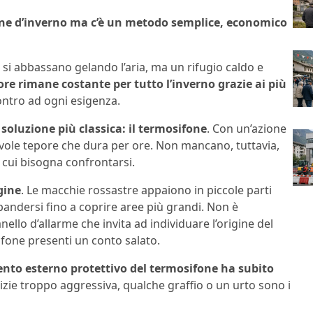
ne d’inverno ma c’è un metodo semplice, economico
e si abbassano gelando l’aria, ma un rifugio caldo e
lore rimane costante per tutto l’inverno grazie ai più
ntro ad ogni esigenza.
soluzione più classica: il termosifone
. Con un’azione
evole tepore che dura per ore. Non mancano, tuttavia,
n cui bisogna confrontarsi.
gine
. Le macchie rossastre appaiono in piccole parti
espandersi fino a coprire aree più grandi. Non è
lo d’allarme che invita ad individuare l’origine del
fone presenti un conto salato.
mento esterno protettivo del termosifone ha subito
lizie troppo aggressiva, qualche graffio o un urto sono i