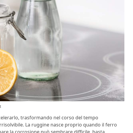
t
ccelerarlo, trasformando nel corso del tempo
isolvibile. La ruggine nasce proprio quando il ferro
are la corrosione può sembrare difficile, basta