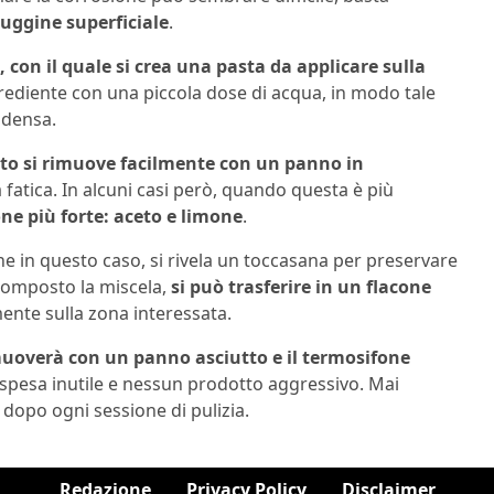
ruggine superficiale
.
 con il quale si crea una pasta da applicare sulla
grediente con una piccola dose di acqua, in modo tale
 densa.
tto si rimuove facilmente con un panno in
fatica. In alcuni casi però, quando questa è più
e più forte: aceto e limone
.
he in questo caso, si rivela un toccasana per preservare
 composto la miscela,
si può trasferire in un flacone
mente sulla zona interessata.
imuoverà con un panno asciutto e il termosifone
spesa inutile e nessun prodotto aggressivo. Mai
 dopo ogni sessione di pulizia.
Redazione
Privacy Policy
Disclaimer