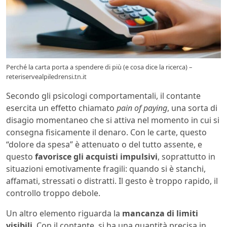
Perché la carta porta a spendere di più (e cosa dice la ricerca) –
reteriservealpiledrensi.tn.it
Secondo gli psicologi comportamentali, il contante
esercita un effetto chiamato
pain of paying
, una sorta di
disagio momentaneo che si attiva nel momento in cui si
consegna fisicamente il denaro. Con le carte, questo
“dolore da spesa” è attenuato o del tutto assente, e
questo
favorisce gli acquisti impulsivi
, soprattutto in
situazioni emotivamente fragili: quando si è stanchi,
affamati, stressati o distratti. Il gesto è troppo rapido, il
controllo troppo debole.
Un altro elemento riguarda la
mancanza di limiti
visibili
. Con il contante, si ha una quantità precisa in