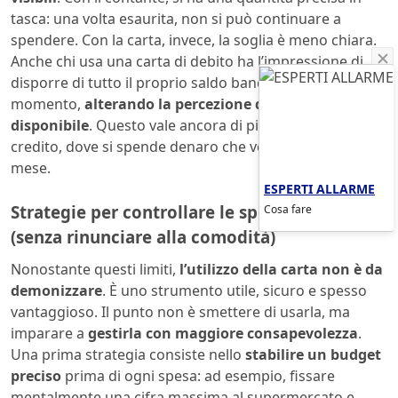
tasca: una volta esaurita, non si può continuare a
spendere. Con la carta, invece, la soglia è meno chiara.
Anche chi usa una carta di debito ha l’impressione di
disporre di tutto il proprio saldo bancario in ogni
momento,
alterando la percezione del budget
disponibile
. Questo vale ancora di più per le carte di
credito, dove si spende denaro che verrà scalato a fine
mese.
ESPERTI ALLARME
Strategie per controllare le spese digitali
Cosa fare
(senza rinunciare alla comodità)
Nonostante questi limiti,
l’utilizzo della carta non è da
demonizzare
. È uno strumento utile, sicuro e spesso
vantaggioso. Il punto non è smettere di usarla, ma
imparare a
gestirla con maggiore consapevolezza
.
Una prima strategia consiste nello
stabilire un budget
preciso
prima di ogni spesa: ad esempio, fissare
mentalmente una cifra massima al supermercato e