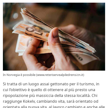
In Norvegia è possibile (www.reteriservealpiledrensi.tn.it)
Si tratta di un luogo assai gettonato per il turismo, in
cui l’obiettivo è quello di ottenere al più presto una
ripopolazione più massiccia della stessa località. Chi
raggiunge Kokelv, cambiando vita, sarà orientato od
orientata alla nuova vita, al lavoro cambiato e anche alle