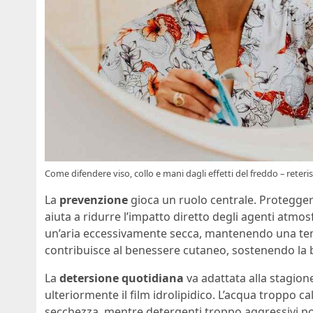
Come difendere viso, collo e mani dagli effetti del freddo – reteris
La
prevenzione
gioca un ruolo centrale. Protegger
aiuta a ridurre l’impatto diretto degli agenti atmos
un’aria eccessivamente secca, mantenendo una te
contribuisce al benessere cutaneo, sostenendo la b
La
detersione quotidiana
va adattata alla stagion
ulteriormente il film idrolipidico. L’acqua troppo ca
secchezza, mentre detergenti troppo aggressivi po