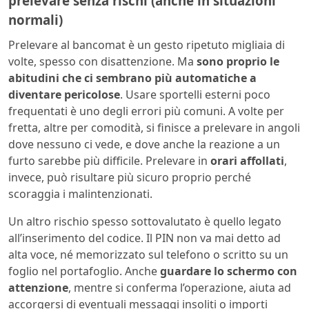
prelevare senza rischi (anche in situazioni
normali)
Prelevare al bancomat è un gesto ripetuto migliaia di
volte, spesso con disattenzione. Ma
sono proprio le
abitudini che ci sembrano più automatiche a
diventare pericolose
. Usare sportelli esterni poco
frequentati è uno degli errori più comuni. A volte per
fretta, altre per comodità, si finisce a prelevare in angoli
dove nessuno ci vede, e dove anche la reazione a un
furto sarebbe più difficile. Prelevare in
orari affollati
,
invece, può risultare più sicuro proprio perché
scoraggia i malintenzionati.
Un altro rischio spesso sottovalutato è quello legato
all’inserimento del codice. Il PIN non va mai detto ad
alta voce, né memorizzato sul telefono o scritto su un
foglio nel portafoglio. Anche
guardare lo schermo con
attenzione
, mentre si conferma l’operazione, aiuta ad
accorgersi di eventuali messaggi insoliti o importi