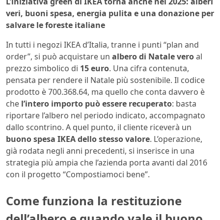
L’iniziativa green di IKEA torna anche nel 2025: alberi
veri, buoni spesa, energia pulita e una donazione per
salvare le foreste italiane
In tutti i negozi IKEA d’Italia, tranne i punti “plan and
order”, si può acquistare un
albero di Natale vero
al
prezzo simbolico di
15 euro
. Una cifra contenuta,
pensata per rendere il Natale più sostenibile. Il codice
prodotto è 700.368.64, ma quello che conta davvero è
che
l’intero importo può essere recuperato
: basta
riportare l’albero nel periodo indicato, accompagnato
dallo scontrino. A quel punto, il cliente riceverà un
buono spesa IKEA dello stesso valore
. L’operazione,
già rodata negli anni precedenti, si inserisce in una
strategia più ampia che l’azienda porta avanti dal 2016
con il progetto “Compostiamoci bene”.
Come funziona la restituzione
dell’albero e quando vale il buono