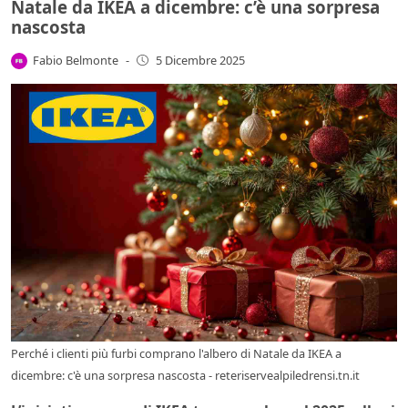
Natale da IKEA a dicembre: c’è una sorpresa
nascosta
Fabio Belmonte
-
5 Dicembre 2025
Perché i clienti più furbi comprano l'albero di Natale da IKEA a
dicembre: c'è una sorpresa nascosta - reteriservealpiledrensi.tn.it