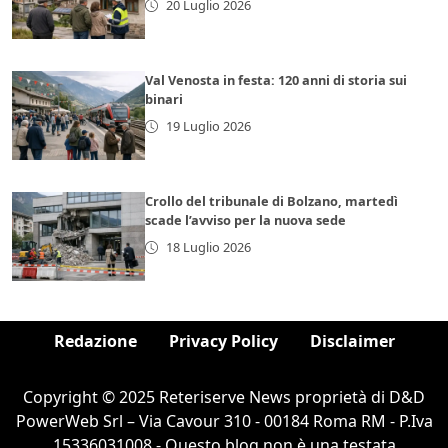
20 Luglio 2026
Val Venosta in festa: 120 anni di storia sui
binari
19 Luglio 2026
Crollo del tribunale di Bolzano, martedì
scade l’avviso per la nuova sede
18 Luglio 2026
Redazione
Privacy Policy
Disclaimer
Copyright © 2025 Reteriserve News proprietà di D&D
PowerWeb Srl – Via Cavour 310 - 00184 Roma RM - P.Iva
15336031008 - Questo blog non è una testata