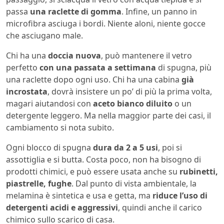
passa
una raclette di gomma
. Infine, un panno in
microfibra asciuga i bordi. Niente aloni, niente gocce
che asciugano male.
Chi ha una
doccia nuova
, può mantenere il vetro
perfetto
con una passata a settimana
di spugna, più
una raclette dopo ogni uso. Chi ha una cabina
già
incrostata
, dovrà insistere un po’ di più la prima volta,
magari aiutandosi con
aceto bianco diluito
o un
detergente leggero. Ma nella maggior parte dei casi, il
cambiamento si nota subito.
Ogni blocco di spugna
dura da 2 a 5 usi
, poi si
assottiglia e si butta. Costa poco, non ha bisogno di
prodotti chimici, e può essere usata anche su
rubinetti,
piastrelle, fughe
. Dal punto di vista ambientale, la
melamina è sintetica e usa e getta, ma
riduce l’uso di
detergenti acidi e aggressivi
, quindi anche il carico
chimico sullo scarico di casa.