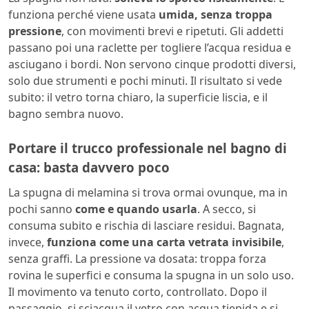
funziona perché viene usata
umida, senza troppa
pressione
, con movimenti brevi e ripetuti. Gli addetti
passano poi una raclette per togliere l’acqua residua e
asciugano i bordi. Non servono cinque prodotti diversi,
solo due strumenti e pochi minuti. Il risultato si vede
subito: il vetro torna chiaro, la superficie liscia, e il
bagno sembra nuovo.
Portare il trucco professionale nel bagno di
casa: basta davvero poco
La spugna di melamina si trova ormai ovunque, ma in
pochi sanno
come e quando usarla
. A secco, si
consuma subito e rischia di lasciare residui. Bagnata,
invece,
funziona come una carta vetrata invisibile
,
senza graffi. La pressione va dosata: troppa forza
rovina le superfici e consuma la spugna in un solo uso.
Il movimento va tenuto corto, controllato. Dopo il
passaggio, si sciacqua il vetro con acqua tiepida e si