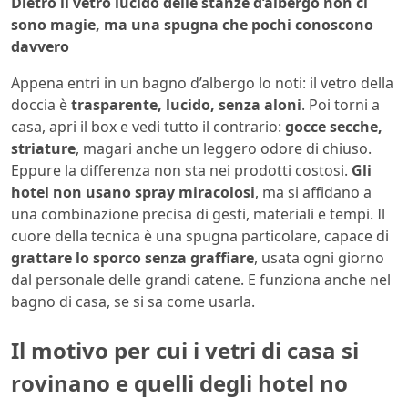
Dietro il vetro lucido delle stanze d’albergo non ci
sono magie, ma una spugna che pochi conoscono
davvero
Appena entri in un bagno d’albergo lo noti: il vetro della
doccia è
trasparente, lucido, senza aloni
. Poi torni a
casa, apri il box e vedi tutto il contrario:
gocce secche,
striature
, magari anche un leggero odore di chiuso.
Eppure la differenza non sta nei prodotti costosi.
Gli
hotel non usano spray miracolosi
, ma si affidano a
una combinazione precisa di gesti, materiali e tempi. Il
cuore della tecnica è una spugna particolare, capace di
grattare lo sporco senza graffiare
, usata ogni giorno
dal personale delle grandi catene. E funziona anche nel
bagno di casa, se si sa come usarla.
Il motivo per cui i vetri di casa si
rovinano e quelli degli hotel no