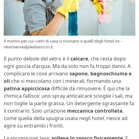
Il motivo per cui i vetri di casa si rovinano e quelli degli hotel no –
reteriservealpiledrensi.tn.it
Il punto debole del vetro è il
calcare
, che resta dopo
ogni goccia d’acqua. Ma da solo non fa troppi danni. A
complicare le cose arrivano
sapone, bagnoschiuma e
oli
che si mescolano con i minerali, formando una
patina appiccicosa
difficile da rimuovere. È qui che la
chimica fallisce: uno spray anticalcare scioglie i sali, ma
non toglie la parte grassa. Un detergente sgrassante fa
il contrario. Solo un’azione
meccanica controllata
,
come quella della spugna usata negli hotel, riesce ad
agire su entrambi i fronti.
La spugna non lava:
solleva lo sporco fisicamente
. E