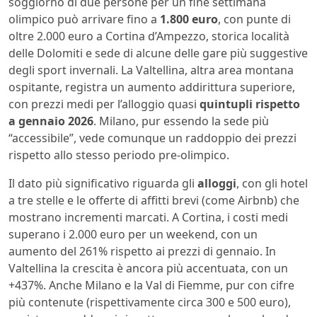
soggiorno di due persone per un fine settimana
olimpico può arrivare fino a
1.800 euro
, con punte di
oltre 2.000 euro a Cortina d’Ampezzo, storica località
delle Dolomiti e sede di alcune delle gare più suggestive
degli sport invernali. La Valtellina, altra area montana
ospitante, registra un aumento addirittura superiore,
con prezzi medi per l’alloggio quasi
quintupli rispetto
a gennaio 2026
. Milano, pur essendo la sede più
“accessibile”, vede comunque un raddoppio dei prezzi
rispetto allo stesso periodo pre-olimpico.
Il dato più significativo riguarda gli
alloggi
, con gli hotel
a tre stelle e le offerte di affitti brevi (come Airbnb) che
mostrano incrementi marcati. A Cortina, i costi medi
superano i 2.000 euro per un weekend, con un
aumento del 261% rispetto ai prezzi di gennaio. In
Valtellina la crescita è ancora più accentuata, con un
+437%. Anche Milano e la Val di Fiemme, pur con cifre
più contenute (rispettivamente circa 300 e 500 euro),