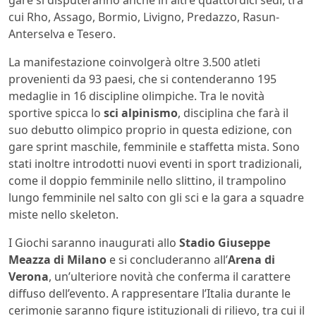
gare si disputeranno anche in altre quattordici sedi, tra
cui Rho, Assago, Bormio, Livigno, Predazzo, Rasun-
Anterselva e Tesero.
La manifestazione coinvolgerà oltre 3.500 atleti
provenienti da 93 paesi, che si contenderanno 195
medaglie in 16 discipline olimpiche. Tra le novità
sportive spicca lo
sci alpinismo
, disciplina che farà il
suo debutto olimpico proprio in questa edizione, con
gare sprint maschile, femminile e staffetta mista. Sono
stati inoltre introdotti nuovi eventi in sport tradizionali,
come il doppio femminile nello slittino, il trampolino
lungo femminile nel salto con gli sci e la gara a squadre
miste nello skeleton.
I Giochi saranno inaugurati allo
Stadio Giuseppe
Meazza di Milano
e si concluderanno all’
Arena di
Verona
, un’ulteriore novità che conferma il carattere
diffuso dell’evento. A rappresentare l’Italia durante le
cerimonie saranno figure istituzionali di rilievo, tra cui il