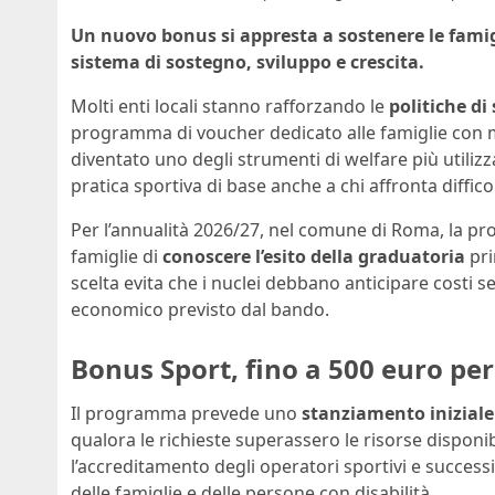
Un nuovo bonus si appresta a sostenere le famig
sistema di sostegno, sviluppo e crescita.
Molti enti locali stanno rafforzando le
politiche di
programma di voucher dedicato alle famiglie con min
diventato uno degli strumenti di welfare più utilizza
pratica sportiva di base anche a chi affronta diffi
Per l’annualità 2026/27, nel comune di Roma, la pro
famiglie di
conoscere l’esito della graduatoria
pri
scelta evita che i nuclei debbano anticipare costi
economico previsto dal bando.
Bonus Sport, fino a 500 euro per
Il programma prevede uno
stanziamento iniziale 
qualora le richieste superassero le risorse disponibi
l’accreditamento degli operatori sportivi e succe
delle famiglie e delle persone con disabilità.