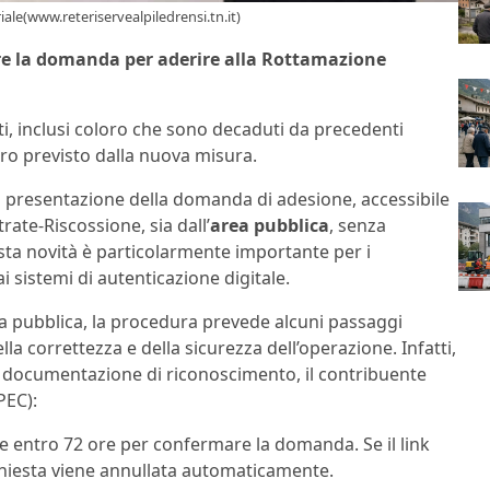
ale(www.reteriservealpiledrensi.tn.it)
tare la domanda per aderire alla Rottamazione
ti, inclusi coloro che sono decaduti da precedenti
tro previsto dalla nuova misura.
 la presentazione della domanda di adesione, accessibile
trate-Riscossione, sia dall’
area pubblica
, senza
esta novità è particolarmente importante per i
i sistemi di autenticazione digitale.
rea pubblica, la procedura prevede alcuni passaggi
la correttezza e della sicurezza dell’operazione. Infatti,
la documentazione di riconoscimento, il contribuente
PEC):
re entro 72 ore per confermare la domanda. Se il link
chiesta viene annullata automaticamente.