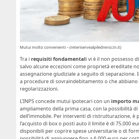
Mutui molto convenienti – (reteriservealpiledrensi.tn.it)
Tra i
requisiti fondamental
i vi è il non possesso d
salvo alcune eccezioni come proprietà ereditate non 
assegnazione giudiziale a seguito di separazione.
a procedure di sovraindebitamento o che abbiano
regolarizzazioni.
L’INPS concede mutui ipotecari con un
importo mas
ampliamento della prima casa, con la possibilità di
dell’immobile. Per interventi di ristrutturazione, è
l’acquisto di box o posti auto il limite è di 75.000 
disponibili per coprire spese universitarie o di form
possibilità di aggiungere fino a 6.000 euro per costi