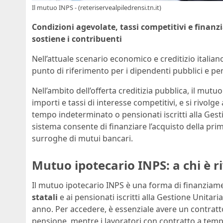
Il mutuo INPS - (reteriservealpiledrensi.tn.it)
Condizioni agevolate, tassi competitivi e finan
sostiene i contribuenti
Nell’attuale scenario economico e creditizio italiano,
punto di riferimento per i dipendenti pubblici e p
Nell’ambito dell’offerta creditizia pubblica, il mutu
importi e tassi di interesse competitivi, e si rivolg
tempo indeterminato o pensionati iscritti alla Gestio
sistema consente di finanziare l’acquisto della prim
surroghe di mutui bancari.
Mutuo ipotecario INPS: a chi è ri
Il mutuo ipotecario INPS è una forma di finanziam
statali
e ai pensionati iscritti alla Gestione Unitari
anno. Per accedere, è essenziale avere un contratto
pensione, mentre i lavoratori con contratto a tem