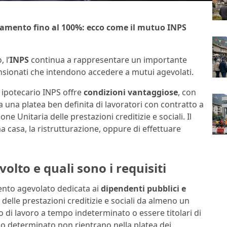
ziamento fino al 100%: ecco come il mutuo INPS
 l’
INPS
continua a rappresentare un importante
ensionati che intendono accedere a mutui agevolati.
o ipotecario INPS offre
condizioni vantaggiose
, con
e a una platea ben definita di lavoratori con contratto a
ne Unitaria delle prestazioni creditizie e sociali. Il
a casa, la ristrutturazione, oppure di effettuare
volto e quali sono i requisiti
ento agevolato dedicata ai
dipendenti pubblici e
a delle prestazioni creditizie e sociali da almeno un
 di lavoro a tempo indeterminato o essere titolari di
po determinato non rientrano nella platea dei