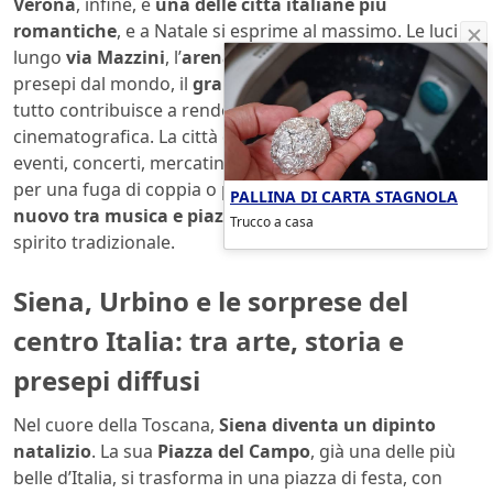
Verona
, infine, è
una delle città italiane più
romantiche
, e a Natale si esprime al massimo. Le luci
lungo
via Mazzini
, l’
arena
che ospita la rassegna dei
presepi dal mondo, il
grande albero in piazza Bra
:
tutto contribuisce a rendere l’atmosfera
cinematografica. La città del pandoro propone anche
eventi, concerti, mercatini tematici e mostre. Perfetta
per una fuga di coppia o per chi vuole
aspettare l’anno
PALLINA DI CARTA STAGNOLA
nuovo tra musica e piazze piene
, senza perdere lo
Trucco a casa
spirito tradizionale.
Siena, Urbino e le sorprese del
centro Italia: tra arte, storia e
presepi diffusi
Nel cuore della Toscana,
Siena diventa un dipinto
natalizio
. La sua
Piazza del Campo
, già una delle più
belle d’Italia, si trasforma in una piazza di festa, con