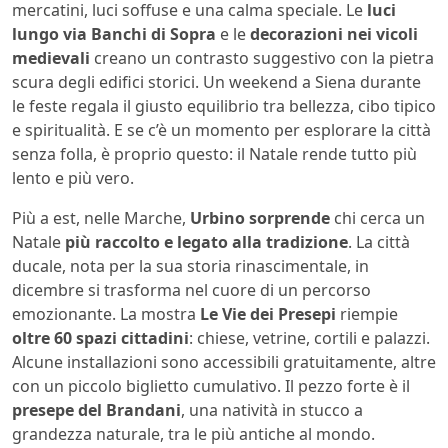
mercatini, luci soffuse e una calma speciale. Le
luci
lungo via Banchi di Sopra
e le
decorazioni nei vicoli
medievali
creano un contrasto suggestivo con la pietra
scura degli edifici storici. Un weekend a Siena durante
le feste regala il giusto equilibrio tra bellezza, cibo tipico
e spiritualità. E se c’è un momento per esplorare la città
senza folla, è proprio questo: il Natale rende tutto più
lento e più vero.
Più a est, nelle Marche,
Urbino sorprende
chi cerca un
Natale
più raccolto e legato alla tradizione
. La città
ducale, nota per la sua storia rinascimentale, in
dicembre si trasforma nel cuore di un percorso
emozionante. La mostra
Le Vie dei Presepi
riempie
oltre 60 spazi cittadini
: chiese, vetrine, cortili e palazzi.
Alcune installazioni sono accessibili gratuitamente, altre
con un piccolo biglietto cumulativo. Il pezzo forte è il
presepe del Brandani
, una natività in stucco a
grandezza naturale, tra le più antiche al mondo.