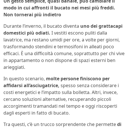
Un gesto semplice, quasi banale, può cambiare il
modo in cui affronti il bucato nei mesi più freddi.
Non tornerai più indietro
Durante l’inverno, il bucato diventa
uno dei grattacapi
domestici più odiati.
I vestiti escono puliti dalla
lavatrice, ma restano umidi per ore, a volte per giorni,
trasformando stendini e termosifoni in alleati poco
efficaci. È una difficoltà comune, soprattutto per chi vive
in appartamento o non dispone di spazi esterni ben
arieggiati.
In questo scenario,
molte persone finiscono per
affidarsi all’asciugatrice,
spesso senza considerare i
costi energetici e l’impatto sulla bolletta. Altri, invece,
cercano soluzioni alternative, recuperando piccoli
accorgimenti tramandati nel tempo e oggi riscoperti
dagli esperti in fatto di bucato.
Tra questi, c’è un trucco sorprendente che permette
di