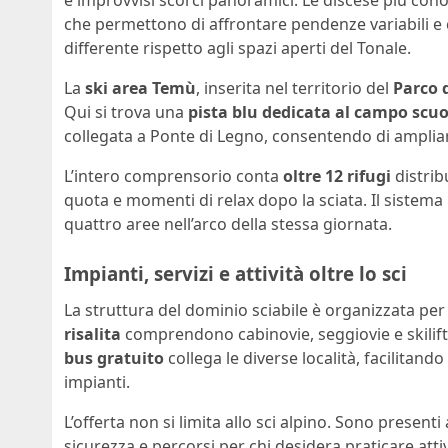
e improvvisi scorci panoramici. Le discese più con
che permettono di affrontare pendenze variabili e
differente rispetto agli spazi aperti del Tonale.
La
ski area Temù
, inserita nel territorio del
Parco 
Qui si trova una
pista blu dedicata al campo scuo
collegata a Ponte di Legno, consentendo di ampliare
L’intero comprensorio conta
oltre 12 rifugi
distribu
quota e momenti di relax dopo la sciata. Il sistema 
quattro aree nell’arco della stessa giornata.
Impianti, servizi e attività oltre lo sci
La struttura del dominio sciabile è organizzata per
risalita
comprendono cabinovie, seggiovie e skilift c
bus gratuito
collega le diverse località, facilitand
impianti.
L’offerta non si limita allo sci alpino. Sono presenti
sicurezza e percorsi per chi desidera praticare attivi