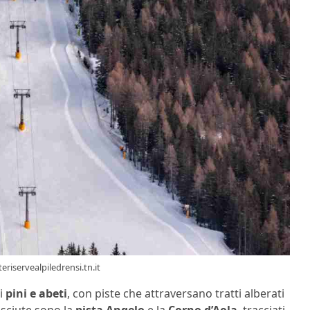
teriservealpiledrensi.tn.it
di
pini e abeti
, con piste che attraversano tratti alberati