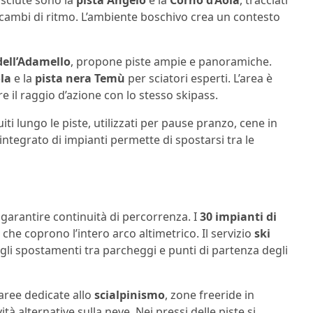
osciute sono la
pista Angelo
e la
Corno d’Aola
, tracciati
 cambi di ritmo. L’ambiente boschivo crea un contesto
dell’Adamello
, propone piste ampie e panoramiche.
la
e la
pista nera Temù
per sciatori esperti. L’area è
 il raggio d’azione con lo stesso skipass.
iti lungo le piste, utilizzati per pause pranzo, cene in
integrato di impianti permette di spostarsi tra le
 garantire continuità di percorrenza. I
30 impianti di
he coprono l’intero arco altimetrico. Il servizio
ski
o gli spostamenti tra parcheggi e punti di partenza degli
 aree dedicate allo
scialpinismo
, zone freeride in
tà alternative sulla neve. Nei pressi delle piste si