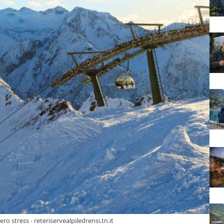
zero stress - reteriservealpiledrensi.tn.it