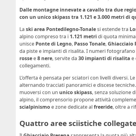
Dalle montagne innevate a cavallo tra due region
con un unico skipass tra 1.121 e 3.000 metri di q
La
ski area Pontedilegno-Tonale
si estende tra
Lo
alpino compreso tra i
1.121 metri
di quota minima 
unisce
Ponte di Legno
,
Passo Tonale
,
Ghiacciaio 
da piste e impianti di risalita. I numeri fotografan
rosse
e
8 nere
, servite da
30 impianti di risalita
e 
collegamenti.
L’offerta è pensata per sciatori con livelli diversi. L
alternando tracciati panoramici e discese tecniche.
muoversi con un
unico skipass
, senza soluzione di
alpino, il comprensorio propone attività complem
scialpinismo
e zone dedicate al
freeride
, oltre a r
Quattro aree sciistiche collegate
Il
Ghiacciaio Presena
rappresenta la quota più alt