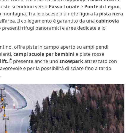
e piste scendono verso
Passo Tonale
e
Ponte di Legno
,
ta montagna. Tra le discese più note figura la
pista nera
ell’area. Il collegamento è garantito da una
cabinovia
o presenti rifugi panoramici e aree dedicate allo
entino, offre piste in campo aperto su ampi pendii
pianti,
campi scuola per bambini
e piste rosse
lift
. È presente anche uno
snowpark
attrezzato con
favorevole e per la possibilità di sciare fino a tardo
.