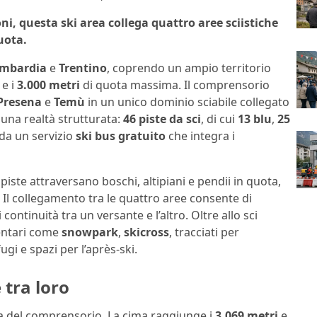
i, questa ski area collega quattro aree sciistiche
uota.
mbardia
e
Trentino
, coprendo un ampio territorio
e i
3.000 metri
di quota massima. Il comprensorio
Presena
e
Temù
in un unico dominio sciabile collegato
o una realtà strutturata:
46 piste da sci
, di cui
13 blu
,
25
da un servizio
ski bus gratuito
che integra i
e piste attraversano boschi, altipiani e pendii in quota,
 Il collegamento tra le quattro aree consente di
 continuità tra un versante e l’altro. Oltre allo sci
entari come
snowpark
,
skicross
, tracciati per
ifugi e spazi per l’après-ski.
 tra loro
a del comprensorio. La cima raggiunge i
3.069 metri
e