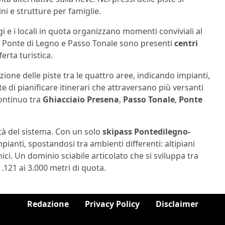
ni e strutture per famiglie.
ugi e i locali in quota organizzano momenti conviviali al
 di Ponte di Legno e Passo Tonale sono presenti
centri
erta turistica.
zione delle piste tra le quattro aree, indicando impianti,
 di pianificare itinerari che attraversano più versanti
continuo tra
Ghiacciaio Presena
,
Passo Tonale
,
Ponte
ità del sistema. Con un solo
skipass Pontedilegno-
mpianti, spostandosi tra ambienti differenti: altipiani
ici. Un dominio sciabile articolato che si sviluppa tra
1.121 ai 3.000 metri di quota.
Redazione
Privacy Policy
Disclaimer