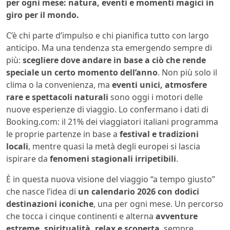
per ogni mese: natura, eventi e momenti magici in
giro per il mondo.
C’è chi parte d’impulso e chi pianifica tutto con largo
anticipo. Ma una tendenza sta emergendo sempre di
più:
scegliere dove andare in base a ciò che rende
speciale un certo momento dell’anno
. Non più solo il
clima o la convenienza, ma
eventi unici, atmosfere
rare e spettacoli naturali
sono oggi i motori delle
nuove esperienze di viaggio. Lo confermano i dati di
Booking.com: il 21% dei viaggiatori italiani programma
le proprie partenze in base a
festival e tradizioni
locali
, mentre quasi la metà degli europei si lascia
ispirare da
fenomeni stagionali irripetibili
.
È in questa nuova visione del viaggio “a tempo giusto”
che nasce l’idea di
un calendario 2026 con dodici
destinazioni iconiche
, una per ogni mese. Un percorso
che tocca i cinque continenti e alterna
avventure
estreme, spiritualità, relax e scoperta
, sempre