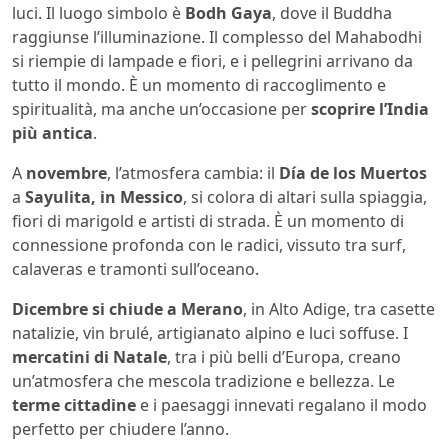
luci. Il luogo simbolo è
Bodh Gaya
, dove il Buddha
raggiunse l’illuminazione. Il complesso del Mahabodhi
si riempie di lampade e fiori, e i pellegrini arrivano da
tutto il mondo. È un momento di raccoglimento e
spiritualità, ma anche un’occasione per
scoprire l’India
più antica
.
A
novembre
, l’atmosfera cambia: il
Día de los Muertos
a
Sayulita, in Messico
, si colora di altari sulla spiaggia,
fiori di marigold e artisti di strada. È un momento di
connessione profonda con le radici, vissuto tra surf,
calaveras e tramonti sull’oceano.
Dicembre si chiude a Merano
, in Alto Adige, tra casette
natalizie, vin brulé, artigianato alpino e luci soffuse. I
mercatini di Natale
, tra i più belli d’Europa, creano
un’atmosfera che mescola tradizione e bellezza. Le
terme cittadine
e i paesaggi innevati regalano il modo
perfetto per chiudere l’anno.