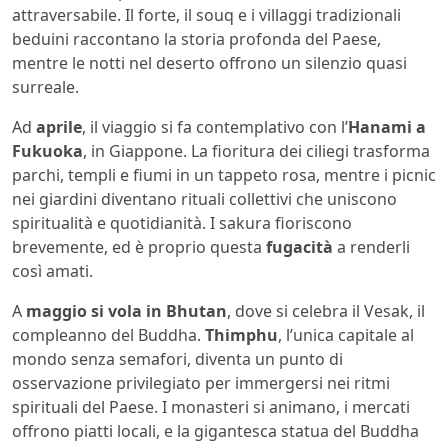
attraversabile. Il forte, il souq e i villaggi tradizionali
beduini raccontano la storia profonda del Paese,
mentre le notti nel deserto offrono un silenzio quasi
surreale.
Ad
aprile
, il viaggio si fa contemplativo con l’
Hanami a
Fukuoka
, in Giappone. La fioritura dei ciliegi trasforma
parchi, templi e fiumi in un tappeto rosa, mentre i picnic
nei giardini diventano rituali collettivi che uniscono
spiritualità e quotidianità. I sakura fioriscono
brevemente, ed è proprio questa
fugacità
a renderli
così amati.
A
maggio si vola in Bhutan
, dove si celebra il Vesak, il
compleanno del Buddha.
Thimphu
, l’unica capitale al
mondo senza semafori, diventa un punto di
osservazione privilegiato per immergersi nei ritmi
spirituali del Paese. I monasteri si animano, i mercati
offrono piatti locali, e la gigantesca statua del Buddha