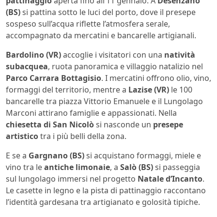
pattinaggio
aperta fino all’11 gennaio. A
Desenzano
(BS)
si pattina sotto le luci del porto, dove il presepe
sospeso sull’acqua riflette l’atmosfera serale,
accompagnato da mercatini e bancarelle artigianali.
Bardolino (VR)
accoglie i visitatori con una
natività
subacquea
, ruota panoramica e villaggio natalizio nel
Parco Carrara Bottagisio
. I mercatini offrono olio, vino,
formaggi del territorio, mentre a
Lazise (VR)
le 100
bancarelle tra piazza Vittorio Emanuele e il Lungolago
Marconi attirano famiglie e appassionati. Nella
chiesetta di San Nicolò
si nasconde un
presepe
artistico
tra i più belli della zona.
E se a
Gargnano (BS)
si acquistano formaggi, miele e
vino tra le
antiche limonaie
, a
Salò (BS)
si passeggia
sul lungolago immersi nel progetto
Natale d’Incanto
.
Le casette in legno e la pista di pattinaggio raccontano
l’identità gardesana tra artigianato e golosità tipiche.