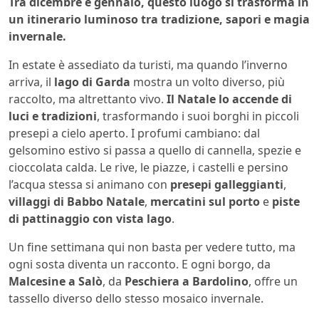
Tra dicembre e gennaio, questo luogo si trasforma in
un itinerario luminoso tra tradizione, sapori e magia
invernale.
In estate è assediato da turisti, ma quando l’inverno
arriva, il
lago di Garda
mostra un volto diverso, più
raccolto, ma altrettanto vivo.
Il Natale lo accende di
luci e tradizioni
, trasformando i suoi borghi in piccoli
presepi a cielo aperto. I profumi cambiano: dal
gelsomino estivo si passa a quello di cannella, spezie e
cioccolata calda. Le rive, le piazze, i castelli e persino
l’acqua stessa si animano con
presepi galleggianti
,
villaggi di Babbo Natale
,
mercatini sul porto
e
piste
di pattinaggio con vista lago
.
Un fine settimana qui non basta per vedere tutto, ma
ogni sosta diventa un racconto. E ogni borgo, da
Malcesine a Salò
, da
Peschiera a Bardolino
, offre un
tassello diverso dello stesso mosaico invernale.