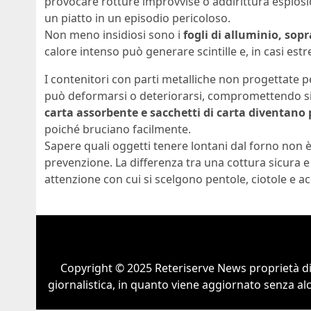
provocare rotture improvvise o addirittura esplo
un piatto in un episodio pericoloso.
Non meno insidiosi sono i
fogli di alluminio, sopr
calore intenso può generare scintille e, in casi estre
I contenitori con parti metalliche non progettate p
può deformarsi o deteriorarsi, compromettendo si
carta assorbente e sacchetti di carta diventano
poiché bruciano facilmente.
Sapere quali oggetti tenere lontani dal forno non 
prevenzione. La differenza tra una cottura sicura 
attenzione con cui si scelgono pentole, ciotole e ac
Copyright © 2025 Reteriserve News proprietà d
giornalistica, in quanto viene aggiornato senza al