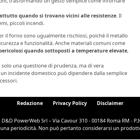
sioni, trasformando un gesto semplice come infornare
attutto quando si trovano vicini alle resistenze
. Il
mi, piccoli incendi.
er il forno sono ugualmente rischiosi, poiché il metallo
curezza e funzionalità. Anche materiali comuni come
 pericolosi quando sottoposti a temperature elevate
,
è solo una questione di prudenza, ma di vera
e un incidente domestico può dipendere dalla semplice
cessori.
Redazione
Privacy Policy
Disclaimer
i D&D PowerWeb Srl – Via Cavour 310 - 00184 Roma RM - P.I
cuna periodicità. Non può pertanto considerarsi un prodotto e