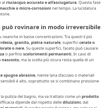
e al
risciacquo accurato e all’asciugatura
. Questa fase
 macchie o micro-corrosioni
nel tempo. La lucidatura
otone.
o può rovinare in modo irreversibile
o
, neanche in basse concentrazioni. Tra questi il più
ardesia, granito, pietra naturale
, superfici
cerate o
dorate o nere
. Su queste superfici, l’aceto può causare
zza
o perfino
scolorimenti permanenti
. In caso di
o nascosto
, ma la scelta più sicura resta quella di un
te spugne abrasive
, niente lana d’acciaio o materiali
ià sensibili è alto, soprattutto se si combinano pressione
la pulizia del bagno, ma va trattato come un
prodotto
 efficacia dipende dal rispetto delle
diluizioni
, dal
dei materiali
. In poche parole: funziona, ma solo se si