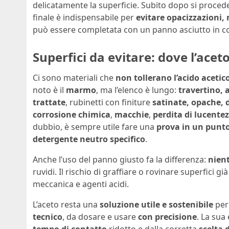
delicatamente la superficie. Subito dopo si proced
finale è indispensabile per
evitare opacizzazioni,
può essere completata con un panno asciutto in c
Superfici da evitare: dove l’acet
Ci sono materiali che
non tollerano l’acido acetic
noto è il
marmo
, ma l’elenco è lungo:
travertino, 
trattate
, rubinetti con finiture
satinate, opache, 
corrosione chimica
,
macchie
,
perdita di lucente
dubbio, è sempre utile fare una
prova in un punt
detergente neutro specifico
.
Anche l’uso del panno giusto fa la differenza:
nien
ruvidi. Il rischio di graffiare o rovinare superfici g
meccanica e agenti acidi.
L’aceto resta una
soluzione utile e sostenibile
per 
tecnico
, da dosare e usare
con precisione
. La sua
tempo di contatto
ridotto e dalla corretta
scelta 