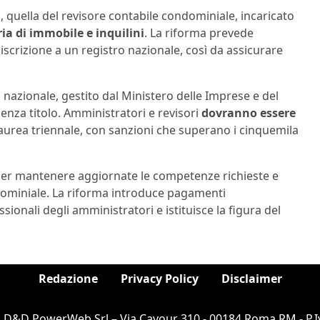
 quella del revisore contabile condominiale, incaricato
ia di immobile e inquilini
. La riforma prevede
i iscrizione a un registro nazionale, così da assicurare
 nazionale, gestito dal Ministero delle Imprese e del
senza titolo. Amministratori e revisori
dovranno essere
urea triennale, con sanzioni che superano i cinquemila
per mantenere aggiornate le competenze richieste e
dominiale. La riforma introduce pagamenti
ssionali degli amministratori e istituisce la figura del
Redazione
Privacy Policy
Disclaimer
i D&D PowerWeb Srl – Via Cavour 310 - 00184 Roma RM - P.I