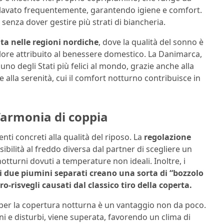
e lavato frequentemente, garantendo igiene e comfort.
 senza dover gestire più strati di biancheria.
a nelle regioni nordiche
, dove la qualità del sonno è
valore attribuito al benessere domestico. La Danimarca,
o degli Stati più felici al mondo, grazie anche alla
o e alla serenità, cui il comfort notturno contribuisce in
 l’armonia di coppia
ti concreti alla qualità del riposo. La
regolazione
bilità al freddo diversa dal partner di scegliere un
otturni dovuti a temperature non ideali. Inoltre, i
i due piumini separati creano una sorta di “bozzolo
-risvegli causati dal classico tiro della coperta.
sa per la copertura notturna è un vantaggio non da poco.
oni e disturbi, viene superata, favorendo un clima di