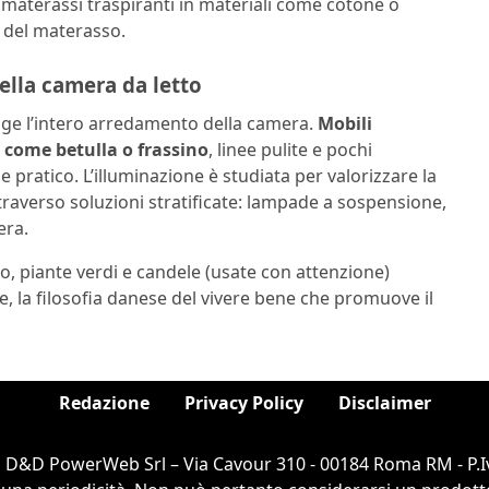
materassi traspiranti in materiali come cotone o
a del materasso.
nella camera da letto
volge l’intero arredamento della camera.
Mobili
o come betulla o frassino
, linee pulite e pochi
 pratico. L’illuminazione è studiata per valorizzare la
ttraverso soluzioni stratificate: lampade a sospensione,
era.
no, piante verdi e candele (usate con attenzione)
, la filosofia danese del vivere bene che promuove il
Redazione
Privacy Policy
Disclaimer
i D&D PowerWeb Srl – Via Cavour 310 - 00184 Roma RM - P.I