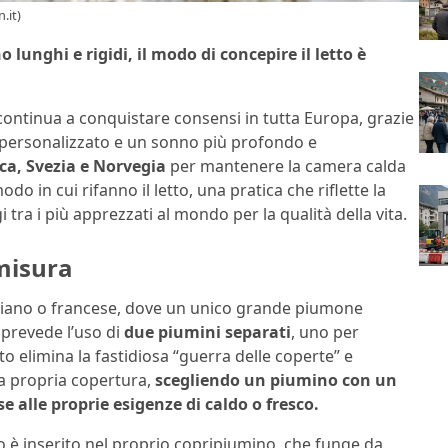
.it)
 lunghi e rigidi, il modo di concepire il letto è
continua a conquistare consensi in tutta Europa, grazie
o personalizzato e un sonno più profondo e
rca, Svezia e Norvegia
per mantenere la camera calda
o in cui rifanno il letto, una pratica che riflette la
 tra i più apprezzati al mondo per la qualità della vita.
misura
taliano o francese, dove un unico grande piumone
 prevede l’uso di
due piumini separati
, uno per
elimina la fastidiosa “guerra delle coperte” e
a propria copertura,
scegliendo un piumino con un
 alle proprie esigenze di caldo o fresco.
no è inserito nel proprio copripiumino, che funge da