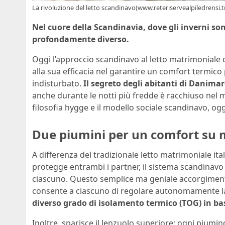
La rivoluzione del letto scandinavo(www.reteriservealpiledrensi.tn
Nel cuore della Scandinavia, dove gli inverni sono
profondamente diverso.
Oggi l’approccio scandinavo al letto matrimoniale 
alla sua efficacia nel garantire un comfort termic
indisturbato.
Il segreto degli abitanti di Danima
anche durante le notti più fredde è racchiuso nel mod
filosofia hygge e il modello sociale scandinavo, oggi
Due piumini per un comfort su 
A differenza del tradizionale letto matrimoniale i
protegge entrambi i partner, il sistema scandinavo
ciascuno. Questo semplice ma geniale accorgimento 
consente a ciascuno di regolare autonomamente l
diverso grado di isolamento termico (TOG) in base
Inoltre, sparisce il lenzuolo superiore: ogni piumi