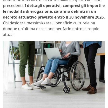
precedenti.
I dettagli operativi, compresi gli importi e
le modalità di erogazione, saranno definiti in un
decreto attuativo previsto entro il 30 novembre 2026.
Chi desidera massimizzare il beneficio culturale ha
dunque un’ultima occasione per farlo entro le regole
attuali.