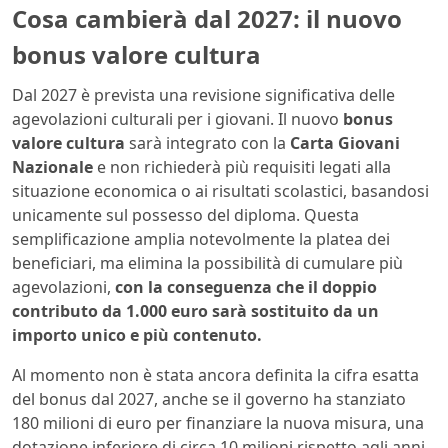
Cosa cambierà dal 2027: il nuovo
bonus valore cultura
Dal 2027 è prevista una revisione significativa delle
agevolazioni culturali per i giovani. Il nuovo
bonus
valore cultura
sarà integrato con la
Carta Giovani
Nazionale
e non richiederà più requisiti legati alla
situazione economica o ai risultati scolastici, basandosi
unicamente sul possesso del diploma. Questa
semplificazione amplia notevolmente la platea dei
beneficiari, ma elimina la possibilità di cumulare più
agevolazioni,
con la conseguenza che il doppio
contributo da 1.000 euro sarà sostituito da un
importo unico e più contenuto.
Al momento non è stata ancora definita la cifra esatta
del bonus dal 2027, anche se il governo ha stanziato
180 milioni di euro per finanziare la nuova misura, una
dotazione inferiore di circa 10 milioni rispetto agli anni