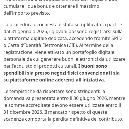
cumulare i due bonus e ottenere il massimo
dell’importo previsto.
La procedura di richiesta è stata semplificata: a partire
dal 31 gennaio 2026, i giovani possono registrarsi sulla
piattaforma digitale dedicata, accedendo tramite SPID
o Carta d’Identità Elettronica (CIE). Al termine della
registrazione, viene attivato un portafoglio digitale
personale da cui generare buoni elettronici da utilizzare
per l’acquisto di prodotti culturali.
I buoni sono
spendibili sia presso negozi fisici convenzionati sia
su piattaforme online aderenti all’iniziativa.
Le tempistiche da rispettare sono stringenti: la
domanda va presentata entro il 30 giugno 2026, mentre
le somme accreditate devono essere utilizzate entro il
31 dicembre 2026. Il mancato rispetto di queste
scadenze comporta la perdita definitiva del contributo.