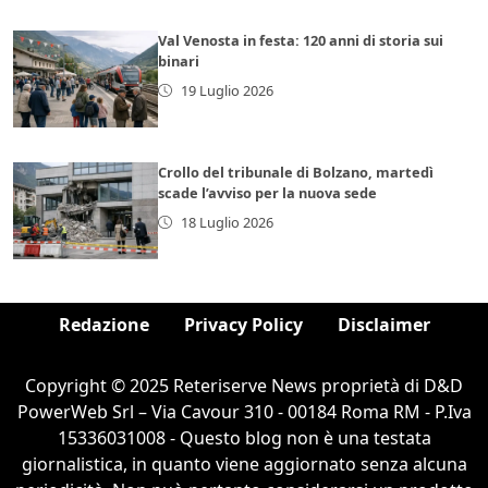
Val Venosta in festa: 120 anni di storia sui
binari
19 Luglio 2026
Crollo del tribunale di Bolzano, martedì
scade l’avviso per la nuova sede
18 Luglio 2026
Redazione
Privacy Policy
Disclaimer
Copyright © 2025 Reteriserve News proprietà di D&D
PowerWeb Srl – Via Cavour 310 - 00184 Roma RM - P.Iva
15336031008 - Questo blog non è una testata
giornalistica, in quanto viene aggiornato senza alcuna