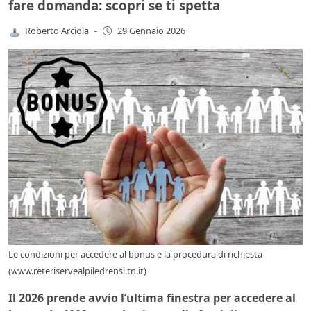
fare domanda: scopri se ti spetta
Roberto Arciola
-
29 Gennaio 2026
Le condizioni per accedere al bonus e la procedura di richiesta
(www.reteriservealpiledrensi.tn.it)
Il 2026 prende avvio l’ultima finestra per accedere al