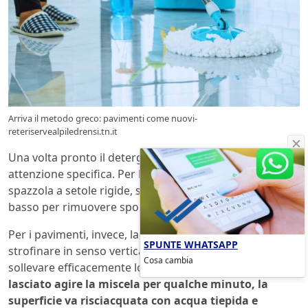
Arriva il metodo greco: pavimenti come nuovi-
reteriservealpiledrensi.tn.it
Una volta pronto il detergente, l’applicazione richiede
attenzione specifica. Per le ringhiere, si utilizza una
spazzola a setole rigide, strofinando dall’alto verso il
basso per rimuovere sporco e ossidazione.
Per i pavimenti, invece, la tecnica suggerisce di
SPUNTE WHATSAPP
strofinare in senso verticale, e non orizzontale, per
Cosa cambia
sollevare efficacemente lo sporco annidato.
Dopo aver
lasciato agire la miscela per qualche minuto, la
superficie va risciacquata con acqua tiepida e