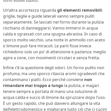
sono visibili subito.
Un’altra accortezza riguarda
gli elementi removibili
:
griglie, teglie e guide laterali vanno sempre puliti
separatamente. Se lasciati nel forno durante la pulizia
rischiano di danneggiarsi. Vanno immersi in acqua
calda e sgrassati con una spugna abrasiva. In caso di
sporco molto vecchio, una notte in ammollo con aceto
o limone può fare miracoli. Le parti fisse invece
richiedono solo un po’ di attenzione e pazienza: meglio
agire a zone, con movimenti circolari e senza fretta.
Infine c’è la questione degli odori. Un forno pulito non
profuma, ma uno sporco rilascia aromi sgradevoli che
contaminano i piatti. Ecco perché conviene
non
rimandare mai troppo a lungo
la pulizia, e magari
tenere sempre a portata di mano una soluzione di
acqua calda e succo di limone da spruzzare dopo l’uso.
È un gesto rapido, che può davvero allungare la vita
dell’elettrodomestico e migliorare tutto ciò che ci cucini