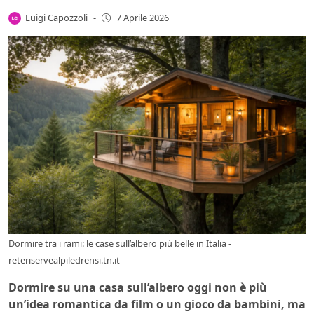
Luigi Capozzoli
-
7 Aprile 2026
Dormire tra i rami: le case sull’albero più belle in Italia -
reteriservealpiledrensi.tn.it
Dormire su una casa sull’albero oggi non è più
un’idea romantica da film o un gioco da bambini, ma