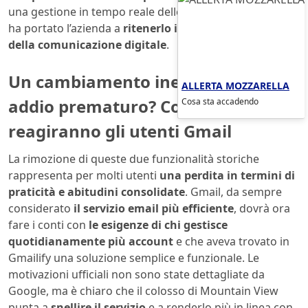
una gestione in tempo reale delle modifiche, e questo
ha portato l’azienda a
ritenerlo inadatto al futuro
della comunicazione digitale
.
Un cambiamento inevitabile o un
ALLERTA MOZZARELLA
addio prematuro? Come
Cosa sta accadendo
reagiranno gli utenti Gmail
La rimozione di queste due funzionalità storiche
rappresenta per molti utenti
una perdita in termini di
praticità e abitudini consolidate
. Gmail, da sempre
considerato
il servizio email più efficiente
, dovrà ora
fare i conti con
le esigenze di chi gestisce
quotidianamente più account
e che aveva trovato in
Gmailify una soluzione semplice e funzionale. Le
motivazioni ufficiali non sono state dettagliate da
Google, ma è chiaro che il colosso di Mountain View
punta a
snellire il servizio
e a renderlo più in linea con